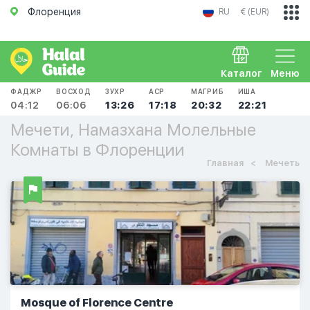
Флоренция
RU
€ (EUR)
Каталог
Меню
ФАДЖР
ВОСХОД
ЗУХР
АСР
МАГРИБ
ИША
04:12
06:06
13:26
17:18
20:32
22:21
Мечети, Намазхана Молельные
Комнаты в Флоренции
Главная
Мечеть
Mosque of Florence Centre