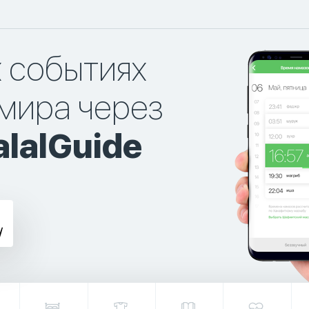
х событиях
мира через
lalGuide