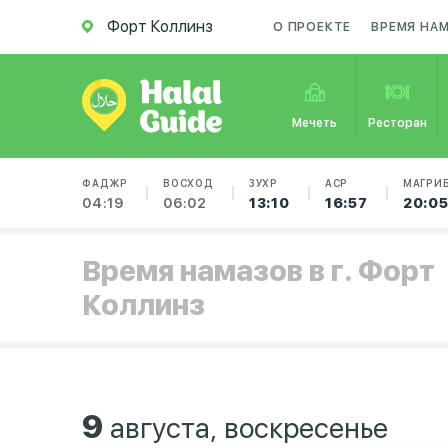
Форт Коллинз
О ПРОЕКТЕ
ВРЕМЯ НА
Мечеть
Ресторан
ФАДЖР
ВОСХОД
ЗУХР
АСР
МАГРИ
04:19
06:02
13:10
16:57
20:0
Время намазов в г. Форт
Коллинз
9
августа, воскресенье