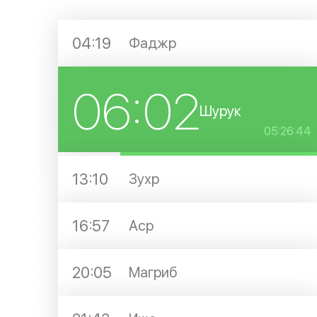
04:19
Фаджр
06:02
Шурук
05:26:43
13:10
Зухр
16:57
Аср
20:05
Магриб