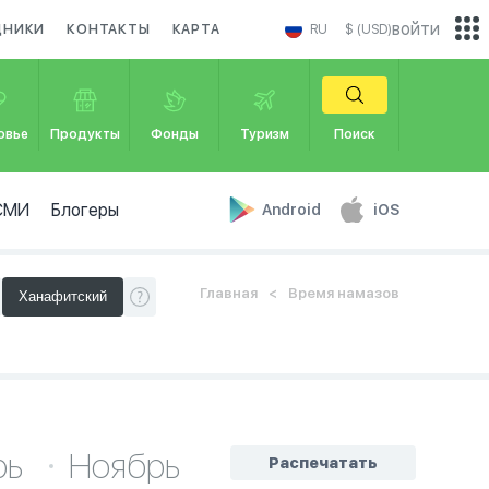
войти
ДНИКИ
КОНТАКТЫ
КАРТА
RU
$ (USD)
овье
Продукты
Фонды
Туризм
Поиск
СМИ
Блогеры
Android
iOS
Главная
Время намазов
рь
Ноябрь
Распечатать