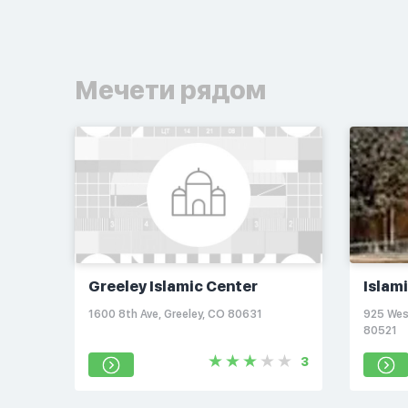
Мечети рядом
Greeley Islamic Center
Islami
1600 8th Ave, Greeley, CO 80631
925 West
80521
3