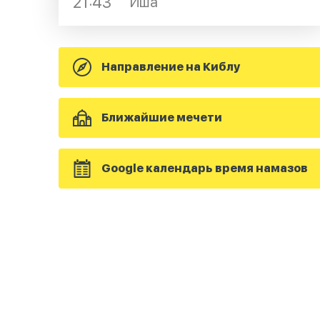
21:43
Иша
Направление на Киблу
Ближайшие мечети
Google календарь время намазов