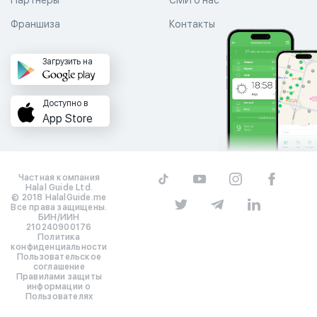
Партнеры
СМИ о нас
Франшиза
Контакты
Загрузить на
Доступно в
App Store
Частная компания
Halal Guide Ltd.
© 2018 HalalGuide.me
Все права защищены.
БИН/ИИН
210240900176
Политика
конфиденциальности
Пользовательское
соглашение
Правилами защиты
информации о
Пользователях