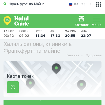
Франкфурт-на-Майне
RU
€ (EUR)
Каталог
Меню
ФАДЖР
ВОСХОД
ЗУХР
АСР
МАГРИБ
ИША
03:42
06:02
13:36
17:33
20:55
23:07
Халяль салоны, клиники в
Франкфурт-на-майне
Главная
Здоровье
Карта точек