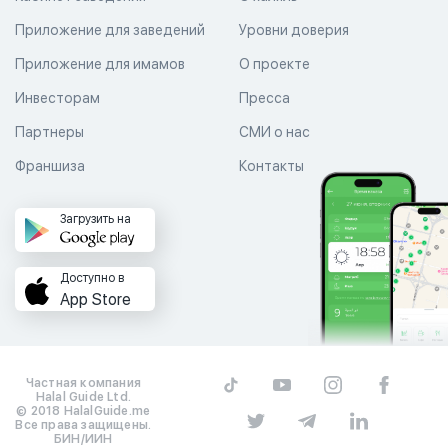
Приложение для заведений
Уровни доверия
Приложение для имамов
О проекте
Инвесторам
Пресса
Партнеры
СМИ о нас
Франшиза
Контакты
Загрузить на
Доступно в
App Store
Частная компания
Halal Guide Ltd.
© 2018 HalalGuide.me
Все права защищены.
БИН/ИИН