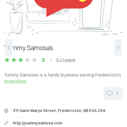
Yummy Samosas
3
0 отзывов
Yummy Samosas is a family business serving Fredericton’s
community with the finest samosas. What gives us an
подробнее
advantage over our competitor? We use a special mix of
herbs and spices and the...
0
311 Saint Marys Street, Fredericton, NB E3A 2S4
http://yummysamosa.com