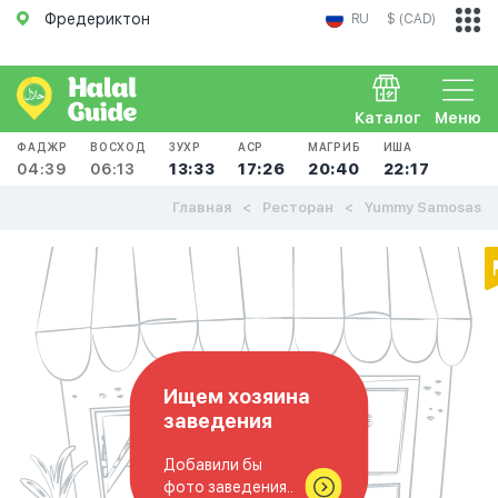
Фредериктон
RU
$ (CAD)
Каталог
Меню
ФАДЖР
ВОСХОД
ЗУХР
АСР
МАГРИБ
ИША
04:39
06:13
13:33
17:26
20:40
22:17
Главная
Ресторан
Yummy Samosas
Ищем хозяина
заведения
Добавили бы
фото заведения..