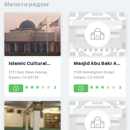
Мечети рядом
Islamic Cultural
Masjid Abu Bakr Al-
Center of Fresno
Siddiq
2111 East Nees Avenue,
1130 Kensington Street,
Fresno, CA 93720
Delano, CA 93215
3
3