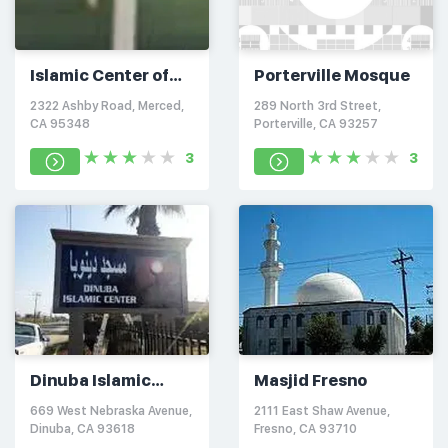
Islamic Center of
Porterville Mosque
Merced
2322 Ashby Road, Merced,
289 North 3rd Street,
CA 95348
Porterville, CA 93257
3
3
Dinuba Islamic
Masjid Fresno
Center
669 West Nebraska Avenue,
2111 East Shaw Avenue,
Dinuba, CA 93618
Fresno, CA 93710