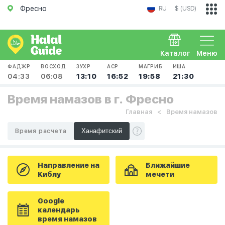
Фресно
RU
$ (USD)
Каталог
Меню
ФАДЖР
ВОСХОД
ЗУХР
АСР
МАГРИБ
ИША
04:33
06:08
13:10
16:52
19:58
21:30
Время намазов в г. Фресно
Главная
Время намазов
Время расчета
Направление на
Ближайшие
Киблу
мечети
Google
календарь
время намазов