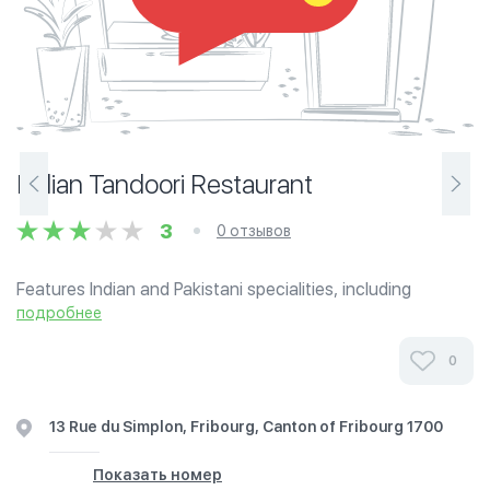
Indian Tandoori Restaurant
3
0 отзывов
Features Indian and Pakistani specialities, including
chicken tandoori, seekh kebab, and naan bread.
подробнее
0
13 Rue du Simplon, Fribourg, Canton of Fribourg 1700
Показать номер