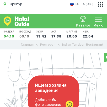
Фрибур
RU
$ (USD)
Каталог
Меню
ФАДЖР
ВОСХОД
ЗУХР
АСР
МАГРИБ
ИША
04:10
06:16
13:42
17:38
20:55
22:54
Главная
Ресторан
Indian Tandoori Restaurant
Ищем хозяина
заведения
Добавили бы
фото заведения..