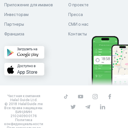
Приложение для имамов
О проекте
Инвесторам
Пресса
Партнеры
СМИ о нас
Франшиза
Контакты
Загрузить на
Доступно в
App Store
Частная компания
Halal Guide Ltd.
© 2018 HalalGuide.me
Все права защищены.
БИН/ИИН
210240900176
Политика
конфиденциальности