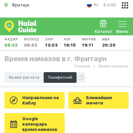
Фритаун
RU
$ (USD)
Каталог
Меню
ФАДЖР
ВОСХОД
ЗУХР
АСР
МАГРИБ
ИША
05:32
06:43
13:03
16:15
19:11
20:20
Время намазов в г. Фритаун
Главная
Время намазов
Время расчета
Направление на
Ближайшие
Киблу
мечети
Google
календарь
время намазов