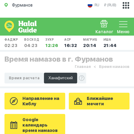
Фурманов
RU
₽ (RUB)
Каталог
Меню
ФАДЖР
ВОСХОД
ЗУХР
АСР
МАГРИБ
ИША
02:23
04:23
12:26
16:32
20:14
21:44
Время намазов в г. Фурманов
Главная
Время намазов
Время расчета
Направление на
Ближайшие
Киблу
мечети
Google
календарь
время намазов