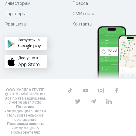
Инвесторам
Пресса
Партнеры
СМИ о нас
Франшиза
Контакты
Загрузить на
Доступно в
App Store
ООО ХАЛЯЛЬ ГРУПП
© 2018 HalalGuide.me
Все права защищены.
ИНН 1655317836
Политика
конфиденциальности
Пользовательское
соглашение
Правилами защиты
информации о
Пользователях