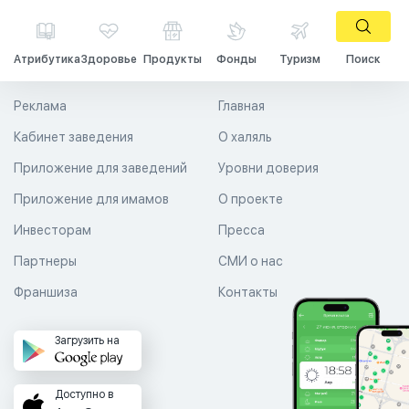
Атрибутика
Здоровье
Продукты
Фонды
Туризм
Поиск
Реклама
Главная
Кабинет заведения
О халяль
Приложение для заведений
Уровни доверия
Приложение для имамов
О проекте
Инвесторам
Пресса
Партнеры
СМИ о нас
Франшиза
Контакты
Загрузить на
Доступно в