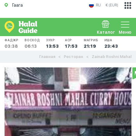
Гаага
RU
€ (EUR)
Каталог
Меню
ФАДЖР
ВОСХОД
ЗУХР
АСР
МАГРИБ
ИША
03:38
06:13
13:53
17:53
21:19
23:43
Главная
Ресторан
Zainab Roshni Mahal