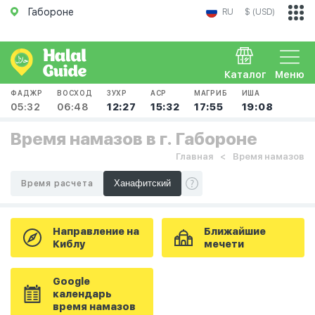
Габороне
RU
$ (USD)
Каталог
Меню
ФАДЖР
ВОСХОД
ЗУХР
АСР
МАГРИБ
ИША
05:32
06:48
12:27
15:32
17:55
19:08
Время намазов в г. Габороне
Главная
Время намазов
Время расчета
Направление на
Ближайшие
Киблу
мечети
Google
календарь
время намазов