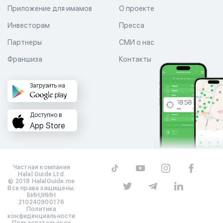
Приложение для имамов
О проекте
Инвесторам
Пресса
Партнеры
СМИ о нас
Франшиза
Контакты
Загрузить на
Доступно в
App Store
Частная компания
Halal Guide Ltd.
© 2018 HalalGuide.me
Все права защищены.
БИН/ИИН
210240900176
Политика
конфиденциальности