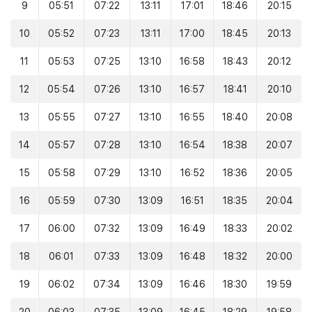
9
05:51
07:22
13:11
17:01
18:46
20:15
10
05:52
07:23
13:11
17:00
18:45
20:13
11
05:53
07:25
13:10
16:58
18:43
20:12
12
05:54
07:26
13:10
16:57
18:41
20:10
13
05:55
07:27
13:10
16:55
18:40
20:08
14
05:57
07:28
13:10
16:54
18:38
20:07
15
05:58
07:29
13:10
16:52
18:36
20:05
16
05:59
07:30
13:09
16:51
18:35
20:04
17
06:00
07:32
13:09
16:49
18:33
20:02
18
06:01
07:33
13:09
16:48
18:32
20:00
19
06:02
07:34
13:09
16:46
18:30
19:59