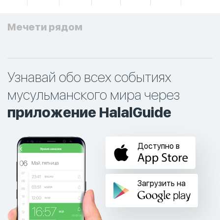
Мечети рядом
Узнавай обо всех событиях
мусульманского мира через
приложение HalalGuide
Доступно в
Загрузить на