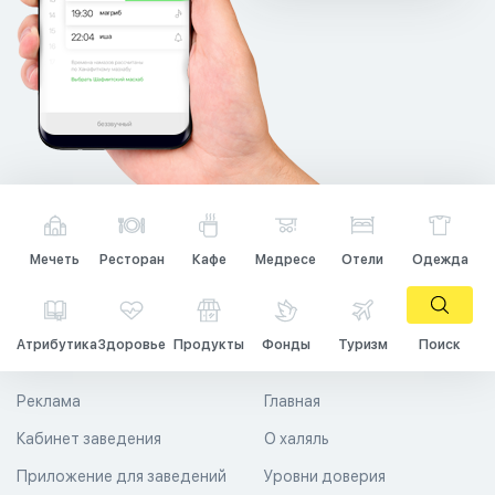
Мечеть
Ресторан
Кафе
Медресе
Отели
Одежда
Атрибутика
Здоровье
Продукты
Фонды
Туризм
Поиск
Реклама
Главная
Кабинет заведения
О халяль
Приложение для заведений
Уровни доверия