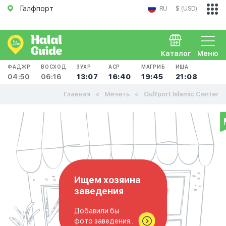
Галфпорт
RU
$ (USD)
Каталог
Меню
ФАДЖР
ВОСХОД
ЗУХР
АСР
МАГРИБ
ИША
04:50
06:16
13:07
16:40
19:45
21:08
Главная
Мечеть
Gulfport Islamic Center
Ищем хозяина
заведения
Добавили бы
фото заведения..