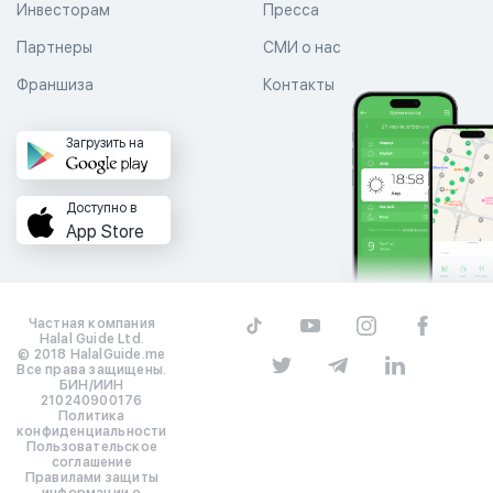
Инвесторам
Пресса
Партнеры
СМИ о нас
Франшиза
Контакты
Загрузить на
Доступно в
App Store
Частная компания
Halal Guide Ltd.
© 2018 HalalGuide.me
Все права защищены.
БИН/ИИН
210240900176
Политика
конфиденциальности
Пользовательское
соглашение
Правилами защиты
информации о