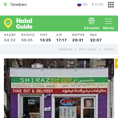
Галифакс
RU
$ (CAD)
Каталог
Меню
ФАДЖР
ВОСХОД
ЗУХР
АСР
МАГРИБ
ИША
04:32
06:05
13:25
17:17
20:31
22:07
Главная
Ресторан
Shiraz