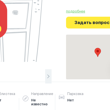
подробнее
Ознакомьтесь с отзыва
г.Гамбург на фотографи
Задать вопрос
путешествие начинаетс
блиотека
Направление
Парковка
т
Не
Нет
известно