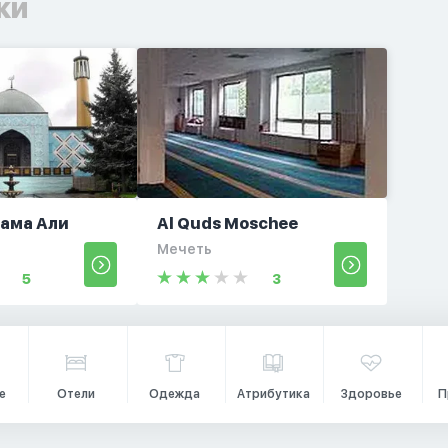
ки
ама Али
Al Quds Moschee
Мечеть
5
3
е
Отели
Одежда
Атрибутика
Здоровье
П