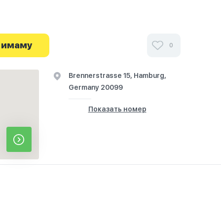
ми посетителей Pakistanische Moschee в
ях и узнайте о часах работы. Ваше духовное
 имаму
0
я здесь.
Brennerstrasse 15, Hamburg,
Germany 20099
Показать номер