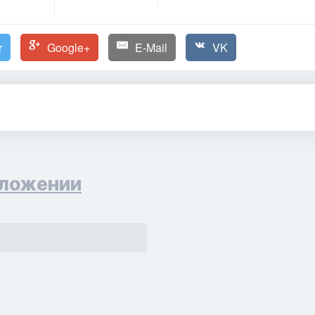
r
Google+
E-Mail
VK
ложении