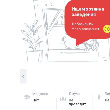
Ищем хозяина
заведения
Добавили бы
фото заведения..
Медресе
Джума
Би
Нет
Не
Не
проводят