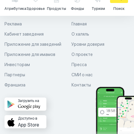
Атрибутика
Здоровье
Продукты
Фонды
Туризм
Поиск
Реклама
Главная
Кабинет заведения
О халяль
Приложение для заведений
Уровни доверия
Приложение для имамов
О проекте
Инвесторам
Пресса
Партнеры
СМИ о нас
Франшиза
Контакты
Загрузить на
Доступно в
App Store