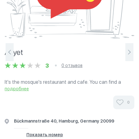
Afiyet
3
0 отзывов
It's the mosque's restaurant and cafe. You can find a
broad variety of good traditional food at this location.
подробнее
Furthermore, there are several kebabs and sweets you
can order and also a separate...
0
Bückmannstraße 40, Hamburg, Germany 20099
Показать номер