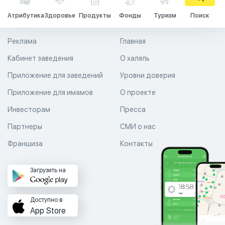
Атрибутика
Здоровье
Продукты
Фонды
Туризм
Поиск
Реклама
Главная
Кабинет заведения
О халяль
Приложение для заведений
Уровни доверия
Приложение для имамов
О проекте
Инвесторам
Пресса
Партнеры
СМИ о нас
Франшиза
Контакты
Загрузить на
Доступно в
App Store