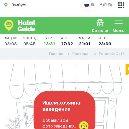
Гамбург
RU
€ (EUR)
Каталог
Меню
ФАДЖР
ВОСХОД
ЗУХР
АСР
МАГРИБ
ИША
03:08
05:45
13:31
17:32
21:01
23:30
Главная
Ресторан
Paradeis Café
Ищем хозяина
заведения
Добавили бы
фото заведения..