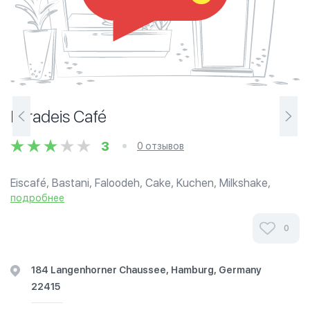
Paradeis Café
3
0 отзывов
Eiscafé, Bastani, Faloodeh, Cake, Kuchen, Milkshake,
Cheesecake, Cupcake, Oriental Sweets, Coffee, Kaffee,
подробнее
Tee, and more.
0
184 Langenhorner Chaussee, Hamburg, Germany
22415