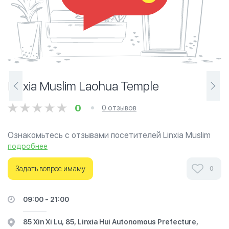
Linxia Muslim Laohua Temple
0
0 отзывов
Ознакомьтесь с отзывами посетителей Linxia Muslim
Laohua Temple в г.Ганьсу на фотографиях и узнайте о
подробнее
часах работы. Ваше духовное путешествие начинается
здесь.
Задать вопрос имаму
0
09:00 - 21:00
85 Xin Xi Lu, 85, Linxia Hui Autonomous Prefecture,