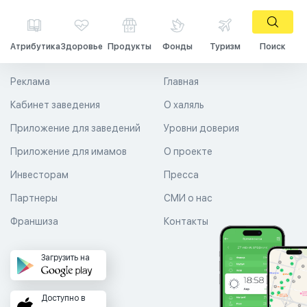
Атрибутика
Здоровье
Продукты
Фонды
Туризм
Поиск
Реклама
Главная
Кабинет заведения
О халяль
Приложение для заведений
Уровни доверия
Приложение для имамов
О проекте
Инвесторам
Пресса
Партнеры
СМИ о нас
Франшиза
Контакты
Загрузить на
Доступно в