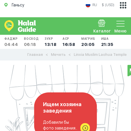
Ганьсу
RU
$ (USD)
Каталог
Меню
ФАДЖР
ВОСХОД
ЗУХР
АСР
МАГРИБ
ИША
04:44
06:18
13:18
16:58
20:05
21:35
Главная
Мечеть
Linxia Muslim Laohua Temple
Ищем хозяина
заведения
Добавили бы
фото заведения..