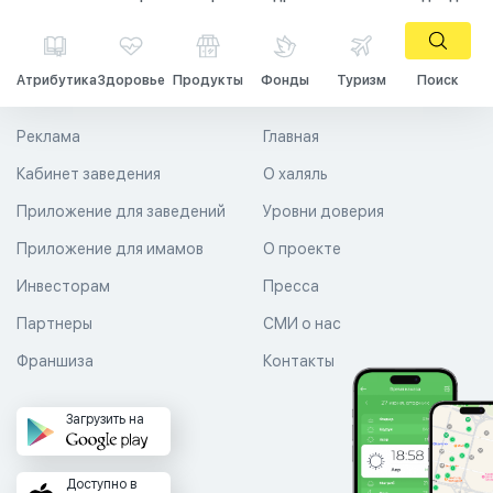
Атрибутика
Здоровье
Продукты
Фонды
Туризм
Поиск
Реклама
Главная
Кабинет заведения
О халяль
Приложение для заведений
Уровни доверия
Приложение для имамов
О проекте
Инвесторам
Пресса
Партнеры
СМИ о нас
Франшиза
Контакты
Загрузить на
Доступно в