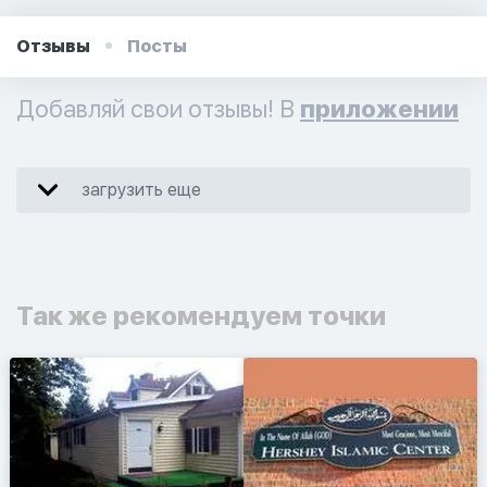
Отзывы
Посты
Добавляй свои отзывы! В
приложении
загрузить еще
Так же рекомендуем точки