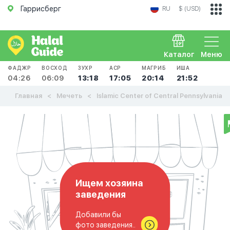
Гаррисберг
RU
$ (USD)
Каталог
Меню
ФАДЖР
ВОСХОД
ЗУХР
АСР
МАГРИБ
ИША
04:26
06:09
13:18
17:05
20:14
21:52
Главная
Мечеть
Islamic Center of Central Pennsylvania
Ищем хозяина
заведения
Добавили бы
фото заведения..