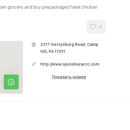
an grocery and buy prepackaged halal chicken
0
2317 Gettysburg Road, Camp
Hill, PA 17011
http://www.spicebazarcc.com
Показать номер