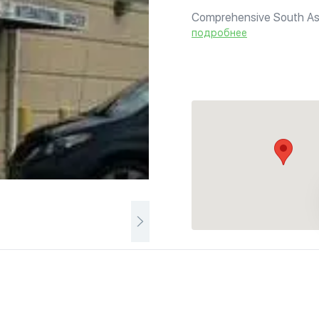
Comprehensive South Asi
also.
подробнее