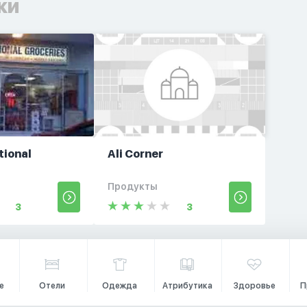
ки
tional
Ali Corner
Продукты
3
3
е
Отели
Одежда
Атрибутика
Здоровье
П