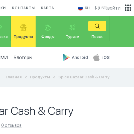
войти
ИКИ
КОНТАКТЫ
КАРТА
RU
$ (USD)
овье
Продукты
Фонды
Туризм
Поиск
СМИ
Блогеры
Android
iOS
Главная
Продукты
Spice Bazaar Cash & Carry
ar Cash & Carry
0 отзывов