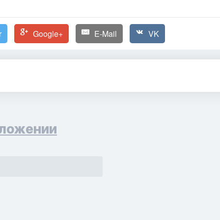
r
Google+
E-Mail
VK
ложении