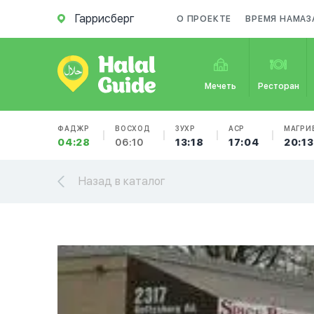
Гаррисберг
О ПРОЕКТЕ
ВРЕМЯ НАМАЗ
Мечеть
Ресторан
ФАДЖР
ВОСХОД
ЗУХР
АСР
МАГРИ
04:28
06:10
13:18
17:04
20:13
Назад в каталог