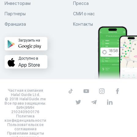
Инвесторам
Пресса
Партнеры
СМИ о нас
Франшиза
Контакты
Загрузить на
Доступно в
App Store
Частная компания
Halal Guide Ltd.
© 2018 HalalGuide.me
Все права защищены.
БИН/ИИН
210240900176
Политика
конфиденциальности
Пользовательское
соглашение
Правилами защиты