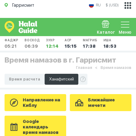
Гаррисмит
RU
$ (USD)
Каталог
Меню
ФАДЖР
ВОСХОД
ЗУХР
АСР
МАГРИБ
ИША
05:21
06:39
12:14
15:15
17:38
18:53
Время намазов в г. Гаррисмит
Главная
Время намазов
Время расчета
Направление на
Ближайшие
Киблу
мечети
Google
календарь
время намазов