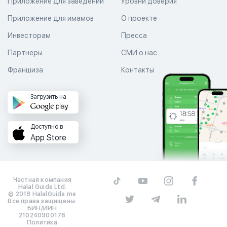
Приложение для заведений
Уровни доверия
Приложение для имамов
О проекте
Инвесторам
Пресса
Партнеры
СМИ о нас
Франшиза
Контакты
Загрузить на
Доступно в
App Store
Частная компания
Halal Guide Ltd.
© 2018 HalalGuide.me
Все права защищены.
БИН/ИИН
210240900176
Политика