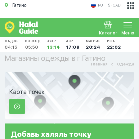
Гатино
RU
$ (CAD)
Каталог
Меню
ФАДЖР
ВОСХОД
ЗУХР
АСР
МАГРИБ
ИША
04:15
05:50
13:14
17:08
20:24
22:02
Магазины одежды в г.Гатино
Главная
Одежда
Карта точек
Добавь
халяль
точку