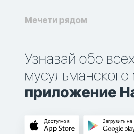
Мечети рядом
Узнавай обо все
мусульманского 
приложение Ha
Доступно в
Загрузить на