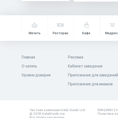
Мечеть
Ресторан
Кафе
Медрес
Главная
Реклама
О халяль
Кабинет заведения
Уровни доверия
Приложение для заведени
Приложение для имамов
Частная компания Halal Guide Ltd.
БИН/ИИН 21
© 2018 HalalGuide.me
Политика к
Все права защищены.