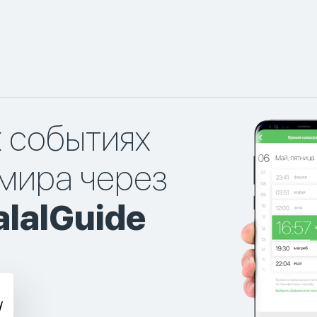
х событиях
мира через
lalGuide