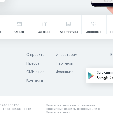
е
Отели
Одежда
Атрибутика
Здоровье
П
О проекте
Инвесторам
В
Пресса
Партнеры
й
СМИ о нас
Франшиза
Загрузить 
Контакты
0240900176
Пользовательское соглашение
онфиденциальности
Правилами защиты информации о
Пользователях