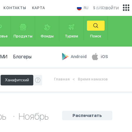
войти
КОНТАКТЫ
КАРТА
RU
$ (USD)
овье
Продукты
Фонды
Туризм
Поиск
СМИ
Блогеры
Android
iOS
Главная
Время намазов
рь
Ноябрь
Распечатать