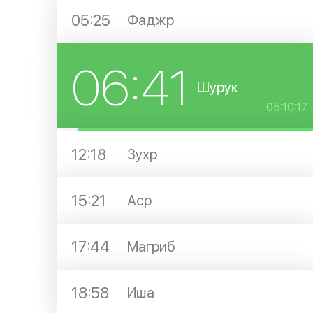
05:25
Фаджр
06:41
Шурук
05:10:17
12:18
Зухр
15:21
Аср
17:44
Магриб
18:58
Иша