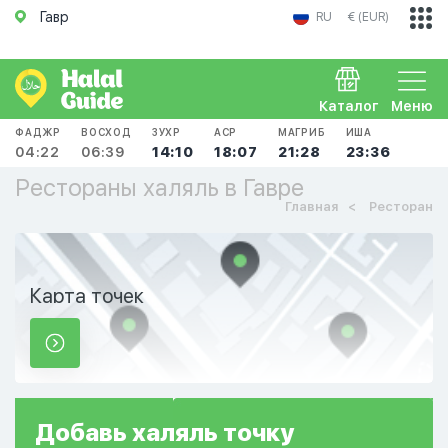
Гавр
RU
€ (EUR)
Каталог
Меню
ФАДЖР
ВОСХОД
ЗУХР
АСР
МАГРИБ
ИША
04:22
06:39
14:10
18:07
21:28
23:36
Рестораны халяль в Гавре
Главная
Ресторан
Карта точек
Добавь
халяль
точку