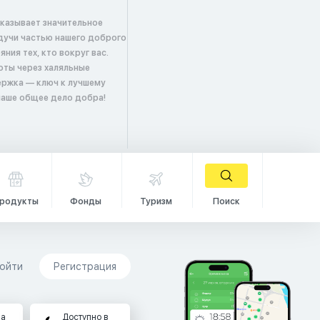
оказывает значительное
удучи частью нашего доброго
ия тех, кто вокруг вас.
оты через халяльные
ержка — ключ к лучшему
 наше общее дело добра!
родукты
Фонды
Туризм
Поиск
ойти
Регистрация
на
Доступно в