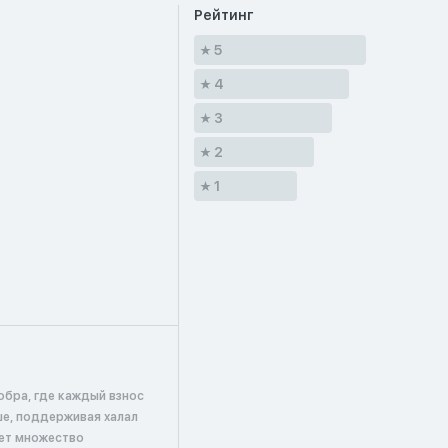
Рейтинг
5
4
3
2
1
обра, где каждый взнос
ше, поддерживая халал
ает множество