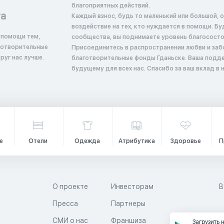
благоприятных действий.
та
Каждый взнос, будь то маленький или большой, 
воздействие на тех, кто нуждается в помощи. Б
 помощи тем,
сообщества, вы поднимаете уровень благосостоян
аготворительные
Присоединитесь в распространении любви и заб
руг нас лучше.
благотворительные фонды Гданьске. Ваша подд
будущему для всех нас. Спасибо за ваш вклад в
е
Отели
Одежда
Атрибутика
Здоровье
П
О проекте
Инвесторам
В
Пресса
Партнеры
й
СМИ о нас
Франшиза
Загрузить 