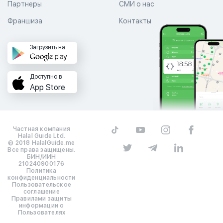
Партнеры
СМИ о нас
Франшиза
Контакты
Загрузить на
Доступно в
App Store
Частная компания
Halal Guide Ltd.
© 2018 HalalGuide.me
Все права защищены.
БИН/ИИН
210240900176
Политика
конфиденциальности
Пользовательское
соглашение
Правилами защиты
информации о
Пользователях