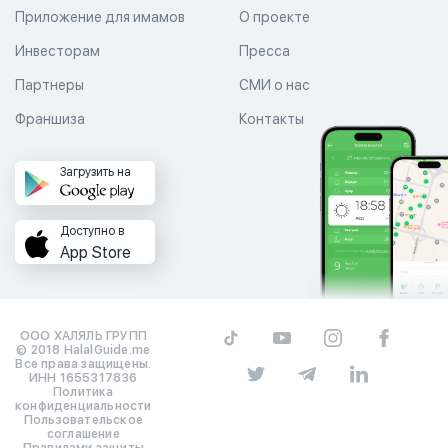
Приложение для имамов
О проекте
Инвесторам
Пресса
Партнеры
СМИ о нас
Франшиза
Контакты
Загрузить на
Доступно в
App Store
ООО ХАЛЯЛЬ ГРУПП
© 2018 HalalGuide.me
Все права защищены.
ИНН 1655317836
Политика
конфиденциальности
Пользовательское
соглашение