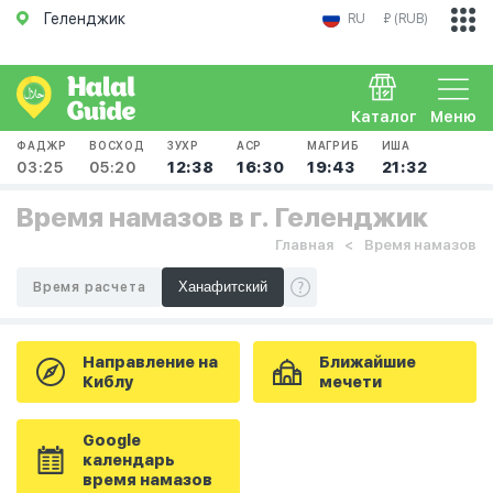
Геленджик
RU
₽ (RUB)
Каталог
Меню
ФАДЖР
ВОСХОД
ЗУХР
АСР
МАГРИБ
ИША
03:25
05:20
12:38
16:30
19:43
21:32
Время намазов в г. Геленджик
Главная
Время намазов
Время расчета
Направление на
Ближайшие
Киблу
мечети
Google
календарь
время намазов