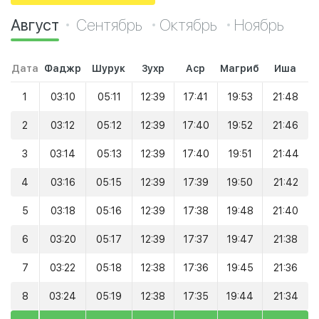
Август
Сентябрь
Октябрь
Ноябрь
Дата
Фаджр
Шурук
Зухр
Аср
Магриб
Иша
1
03:10
05:11
12:39
17:41
19:53
21:48
2
03:12
05:12
12:39
17:40
19:52
21:46
3
03:14
05:13
12:39
17:40
19:51
21:44
4
03:16
05:15
12:39
17:39
19:50
21:42
5
03:18
05:16
12:39
17:38
19:48
21:40
6
03:20
05:17
12:39
17:37
19:47
21:38
7
03:22
05:18
12:38
17:36
19:45
21:36
8
03:24
05:19
12:38
17:35
19:44
21:34