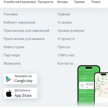
Атрибутика
Здоровье
Продукты
Фонды
Туризм
Поиск
Реклама
Главная
Кабинет заведения
О халяль
Приложение для заведений
Уровни доверия
Приложение для имамов
О проекте
Инвесторам
Пресса
Партнеры
СМИ о нас
Франшиза
Контакты
Загрузить на
Доступно в
App Store