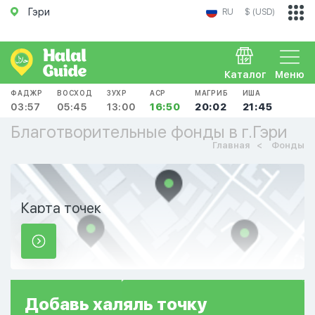
Гэри
RU
$ (USD)
Каталог
Меню
ФАДЖР
ВОСХОД
ЗУХР
АСР
МАГРИБ
ИША
03:57
05:45
13:00
16:50
20:02
21:45
Благотворительные фонды в г.Гэри
Главная
Фонды
Карта точек
Добавь
халяль
точку