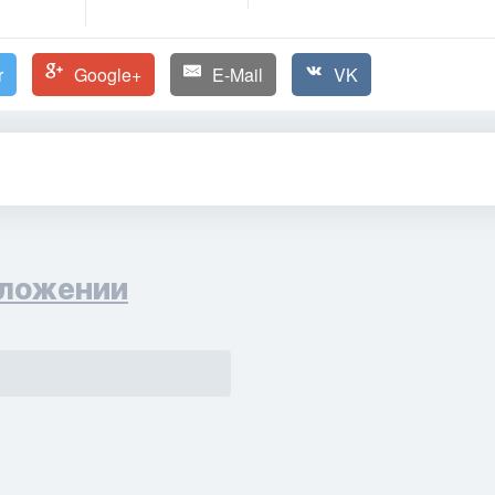
r
Google+
E-Mail
VK
ложении