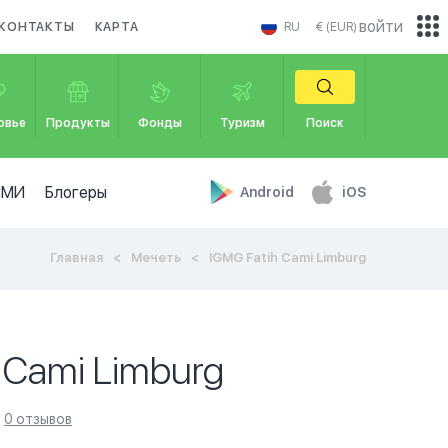
войти
КОНТАКТЫ
КАРТА
RU
€ (EUR)
овье
Продукты
Фонды
Туризм
Поиск
СМИ
Блогеры
Android
iOS
Главная
Мечеть
IGMG Fatih Cami Limburg
 Cami Limburg
0 отзывов