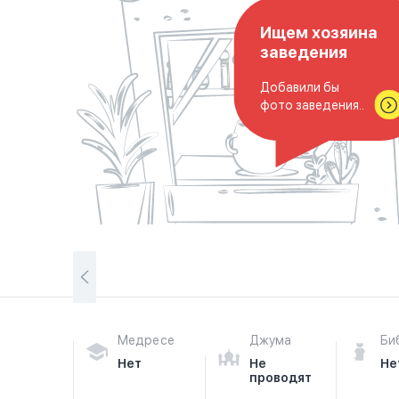
Ищем хозяина
заведения
Добавили бы
фото заведения..
Медресе
Джума
Би
Нет
Не
Не
проводят