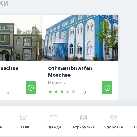
ки
oschee
Othman Ibn Affan
Moschee
Мечеть
3
3
е
Отели
Одежда
Атрибутика
Здоровье
П