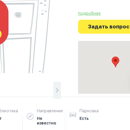
подробнее
Ознакомьтесь с отзывам
г.Гессе на фотографиях
Задать вопрос
путешествие начинаетс
блиотека
Направление
Парковка
т
Не
Есть
известно