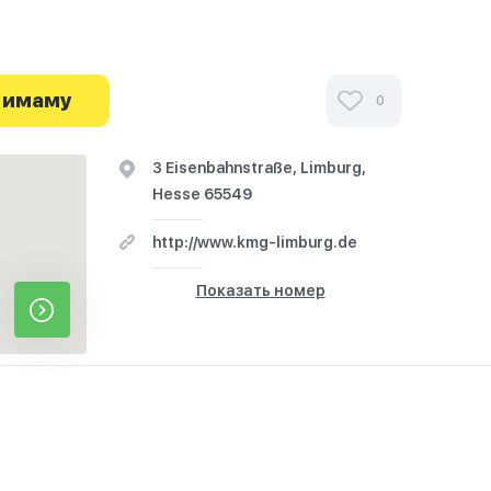
и посетителей IGMG Fatih Cami Limburg в
 и узнайте о часах работы. Ваше духовное
 имаму
0
я здесь.
3 Eisenbahnstraße, Limburg,
Hesse 65549
http://www.kmg-limburg.de
Показать номер