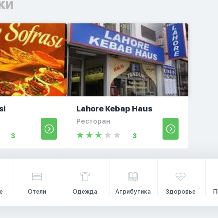
ки
si
Lahore Kebap Haus
Ресторан
3
3
е
Отели
Одежда
Атрибутика
Здоровье
П