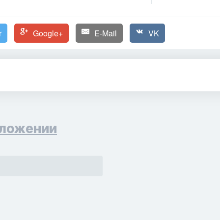
r
Google+
E-Mail
VK
ложении