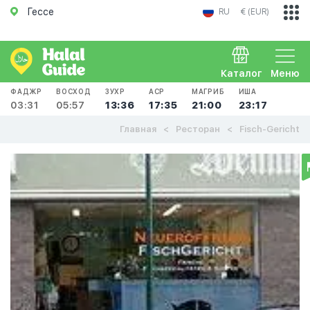
Гессе
RU
€ (EUR)
Каталог
Меню
ФАДЖР
ВОСХОД
ЗУХР
АСР
МАГРИБ
ИША
03:31
05:57
13:36
17:35
21:00
23:17
Главная
Ресторан
Fisch-Gericht