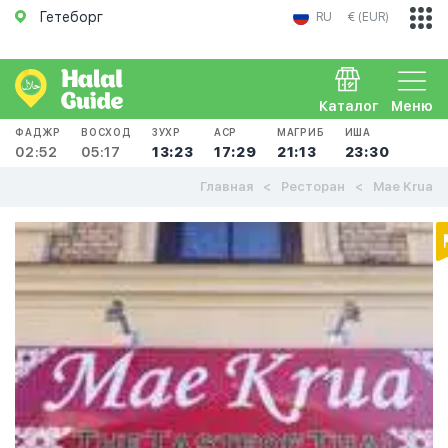
Гетеборг
RU
€ (EUR)
Каталог
Меню
ФАДЖР
ВОСХОД
ЗУХР
АСР
МАГРИБ
ИША
02:52
05:17
13:23
17:29
21:13
23:30
Главная
Ресторан
Mae Krua