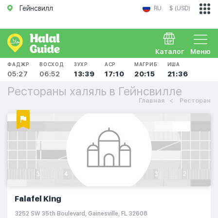
Гейнсвилл
RU
$ (USD)
Каталог
Меню
ФАДЖР
ВОСХОД
ЗУХР
АСР
МАГРИБ
ИША
05:27
06:52
13:39
17:10
20:15
21:36
Рестораны халяль в Гейнсвилле
Главная
Ресторан
Falafel King
3252 SW 35th Boulevard, Gainesville, FL 32608