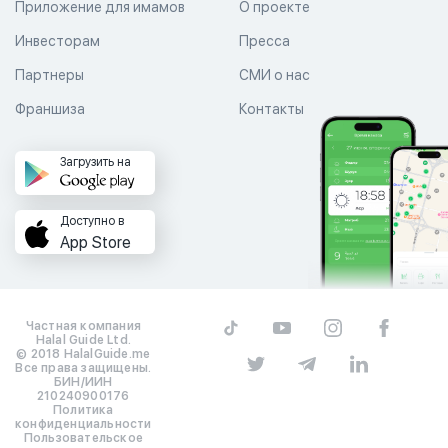
Приложение для имамов
О проекте
Инвесторам
Пресса
Партнеры
СМИ о нас
Франшиза
Контакты
Загрузить на
Доступно в
App Store
Частная компания
Halal Guide Ltd.
© 2018 HalalGuide.me
Все права защищены.
БИН/ИИН
210240900176
Политика
конфиденциальности
Пользовательское