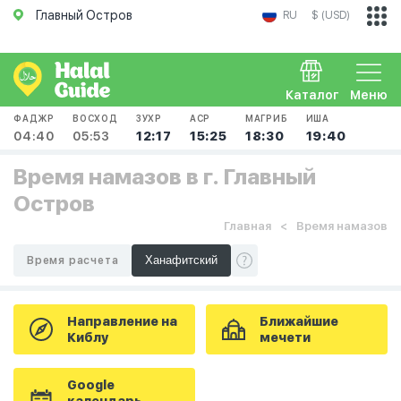
Главный Остров
RU
$ (USD)
Каталог
Меню
ФАДЖР
ВОСХОД
ЗУХР
АСР
МАГРИБ
ИША
04:40
05:53
12:17
15:25
18:30
19:40
Время намазов в г. Главный
Остров
Главная
Время намазов
Время расчета
Направление на
Ближайшие
Киблу
мечети
Google