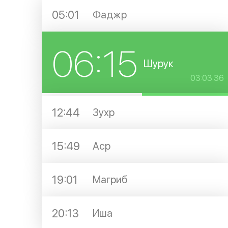
05:01
Фаджр
06:15
Шурук
03:03:36
12:44
Зухр
15:49
Аср
19:01
Магриб
20:13
Иша