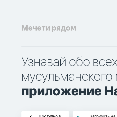
Мечети рядом
Узнавай обо все
мусульманского 
приложение Ha
Доступно в
Загрузить на