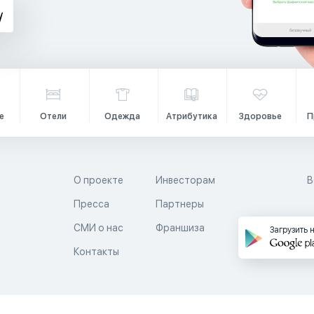
е
Отели
Одежда
Атрибутика
Здоровье
П
О проекте
Инвесторам
В
Пресса
Партнеры
й
СМИ о нас
Франшиза
Загрузить 
Контакты