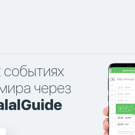
х событиях
мира через
lalGuide