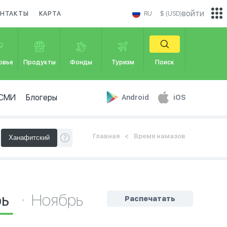
войти
НТАКТЫ
КАРТА
RU
$ (USD)
овье
Продукты
Фонды
Туризм
Поиск
СМИ
Блогеры
Android
iOS
Главная
Время намазов
рь
Ноябрь
Распечатать