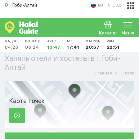
Гоби-Алтай
RU
$ (USD)
Каталог
Меню
ФАДЖР
ВОСХОД
ЗУХР
АСР
МАГРИБ
ИША
04:25
06:24
13:47
17:41
20:57
22:51
Халяль отели и хостелы в г.Гоби-
Алтай
Главная
Отели
Карта точек