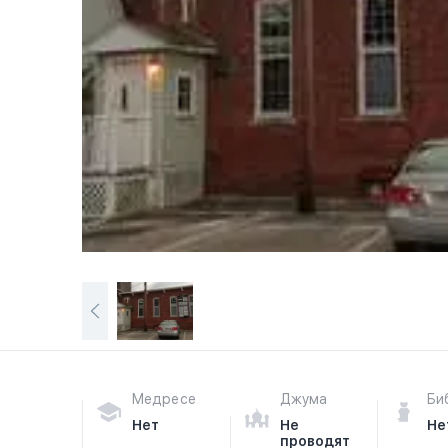
Медресе
Джума
Би
Нет
Не
Не
проводят