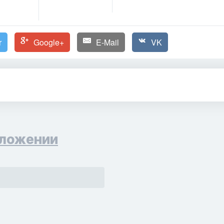
r
Google+
E-Mail
VK
ложении