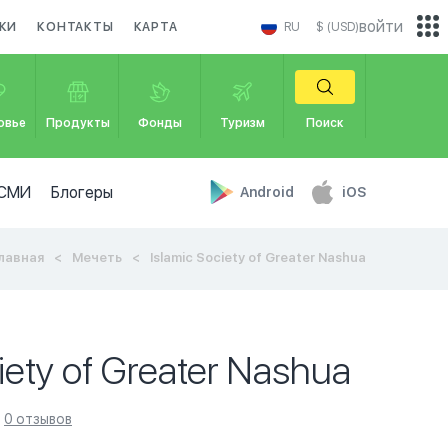
войти
КИ
КОНТАКТЫ
КАРТА
RU
$ (USD)
овье
Продукты
Фонды
Туризм
Поиск
СМИ
Блогеры
Android
iOS
лавная
Мечеть
Islamic Society of Greater Nashua
iety of Greater Nashua
0 отзывов