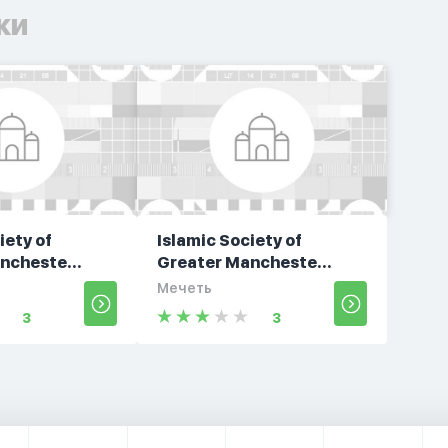
ки
iety of
Islamic Society of
ncheste...
Greater Mancheste...
Мечеть
3
3