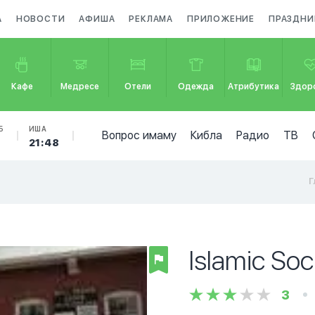
А
НОВОСТИ
АФИША
РЕКЛАМА
ПРИЛОЖЕНИЕ
ПРАЗДНИ
Кафе
Медресе
Отели
Одежда
Атрибутика
Здор
Б
ИША
Вопрос имаму
Кибла
Радио
ТВ
1
21:48
Г
Islamic Soc
3