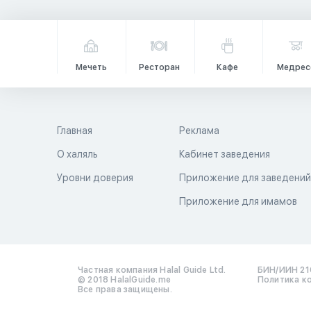
Мечеть
Ресторан
Кафе
Медрес
Главная
Реклама
О халяль
Кабинет заведения
Уровни доверия
Приложение для заведени
Приложение для имамов
Частная компания Halal Guide Ltd.
БИН/ИИН 21
© 2018 HalalGuide.me
Политика к
Все права защищены.