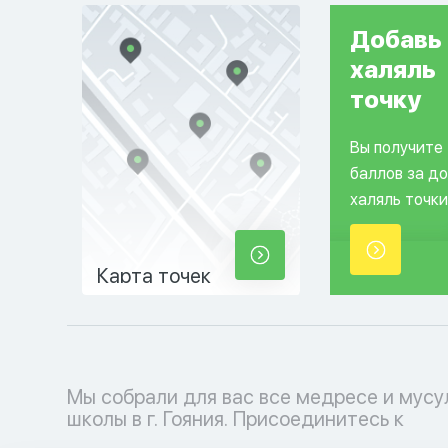
Добавь
халяль
точку
Вы получите
баллов за д
халяль точки
Карта точек
Мы собрали для вас все медресе и мус
мусульманскому образовательному проц
школы в г. Гояния. Присоединитесь к