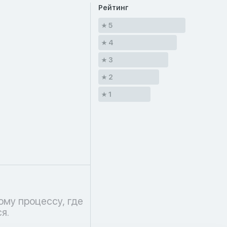
Рейтинг
5
4
3
2
1
я.