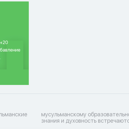
 +20
обавление
.
ульманские
ессу, где
знания и духовность встречаютс