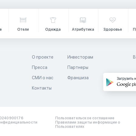
е
Отели
Одежда
Атрибутика
Здоровье
П
О проекте
Инвесторам
В
Пресса
Партнеры
й
СМИ о нас
Франшиза
Загрузить 
Контакты
0240900176
Пользовательское соглашение
онфиденциальности
Правилами защиты информации о
Пользователях