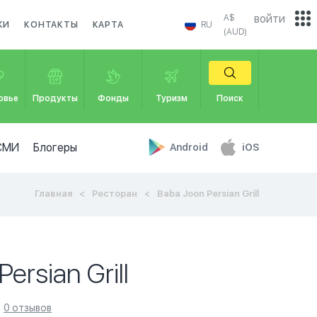
войти
A$
КИ
КОНТАКТЫ
КАРТА
RU
(AUD)
овье
Продукты
Фонды
Туризм
Поиск
СМИ
Блогеры
Android
iOS
Главная
Ресторан
Baba Joon Persian Grill
ersian Grill
0 отзывов