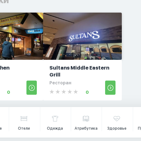
chen
Sultans Middle Eastern
Grill
Ресторан
0
0
е
Отели
Одежда
Атрибутика
Здоровье
П