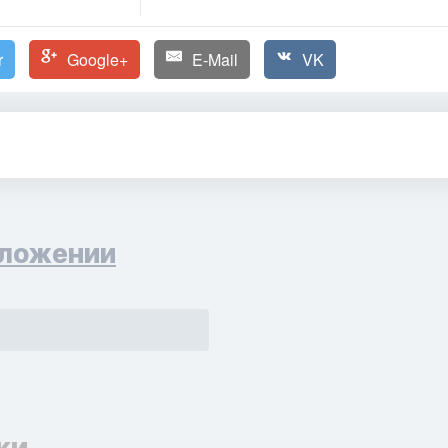
r
Google+
E-Mail
VK
ложении
ки