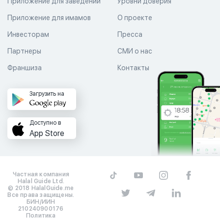
Приложение для заведений
Уровни доверия
Приложение для имамов
О проекте
Инвесторам
Пресса
Партнеры
СМИ о нас
Франшиза
Контакты
Загрузить на
Доступно в
App Store
Частная компания
Halal Guide Ltd.
© 2018 HalalGuide.me
Все права защищены.
БИН/ИИН
210240900176
Политика