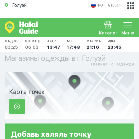
Голуэй
RU
€ (EUR)
Каталог
Меню
ФАДЖР
ВОСХОД
ЗУХР
АСР
МАГРИБ
ИША
03:25
06:03
13:47
17:48
21:16
23:45
Магазины одежды в г.Голуэй
Главная
Одежда
Карта точек
Добавь
халяль
точку