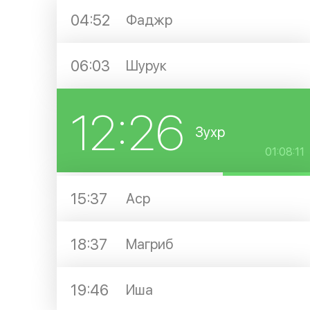
04:52
Фаджр
06:03
Шурук
12:26
Зухр
01:08:11
15:37
Аср
18:37
Магриб
19:46
Иша