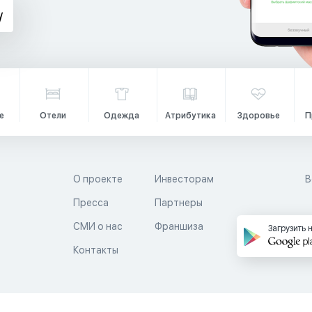
е
Отели
Одежда
Атрибутика
Здоровье
П
О проекте
Инвесторам
В
Пресса
Партнеры
й
СМИ о нас
Франшиза
Загрузить 
Контакты