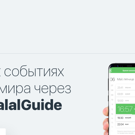
х событиях
мира через
lalGuide