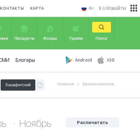
войти
КОНТАКТЫ
КАРТА
RU
$ (USD)
овье
Продукты
Фонды
Туризм
Поиск
СМИ
Блогеры
Android
iOS
Главная
Время намазов
рь
Ноябрь
Распечатать