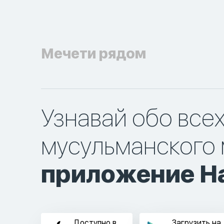
Мечети рядом
Узнавай обо все
мусульманского 
приложение Ha
Доступно в
Загрузить на