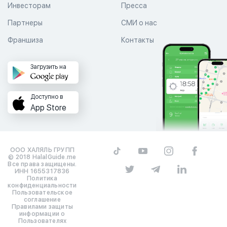
Инвесторам
Пресса
Партнеры
СМИ о нас
Франшиза
Контакты
Загрузить на
Доступно в
App Store
ООО ХАЛЯЛЬ ГРУПП
© 2018 HalalGuide.me
Все права защищены.
ИНН 1655317836
Политика
конфиденциальности
Пользовательское
соглашение
Правилами защиты
информации о
Пользователях