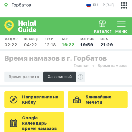
Горбатов
RU
₽ (RUB)
Каталог
Меню
ФАДЖР
ВОСХОД
ЗУХР
АСР
МАГРИБ
ИША
02:22
04:22
12:18
16:22
19:59
21:29
Время намазов в г. Горбатов
Главная
Время намазов
Время расчета
Направление на
Ближайшие
Киблу
мечети
Google
календарь
время намазов