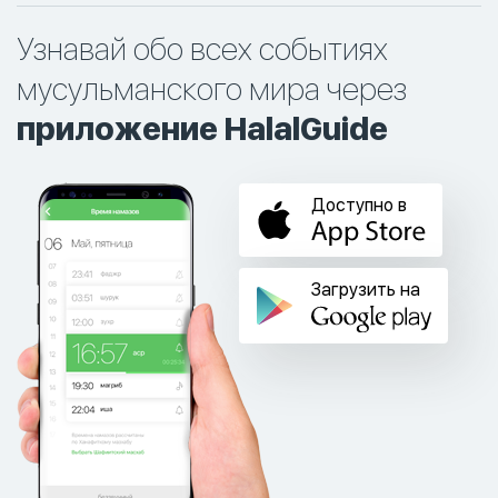
Узнавай обо всех событиях
мусульманского мира через
приложение HalalGuide
Доступно в
Загрузить на