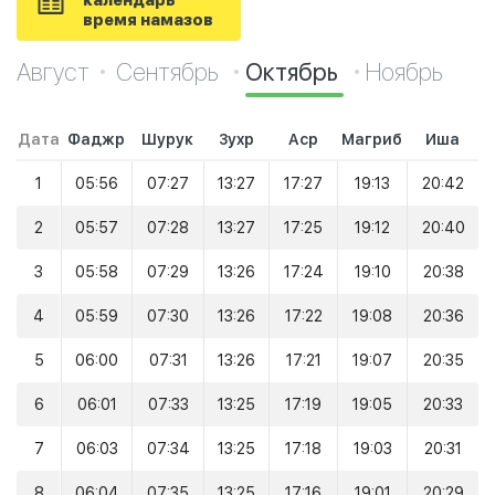
календарь
время намазов
Август
Сентябрь
Октябрь
Ноябрь
Дата
Фаджр
Шурук
Зухр
Аср
Магриб
Иша
1
05:56
07:27
13:27
17:27
19:13
20:42
2
05:57
07:28
13:27
17:25
19:12
20:40
3
05:58
07:29
13:26
17:24
19:10
20:38
4
05:59
07:30
13:26
17:22
19:08
20:36
5
06:00
07:31
13:26
17:21
19:07
20:35
6
06:01
07:33
13:25
17:19
19:05
20:33
7
06:03
07:34
13:25
17:18
19:03
20:31
8
06:04
07:35
13:25
17:16
19:01
20:29