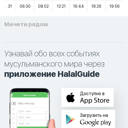
31
06:30
08:02
13:21
16:44
18:26
19:56
Мечети рядом
Узнавай обо всех событиях
мусульманского мира через
приложение HalalGuide
Доступно в
Загрузить на