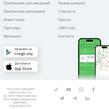
Приложение для заведений
Уровни доверия
Приложение для имамов
О проекте
Инвесторам
Пресса
Партнеры
СМИ о нас
Франшиза
Контакты
Загрузить на
Доступно в
App Store
Частная компания
Halal Guide Ltd.
© 2018 HalalGuide.me
Все права защищены.
БИН/ИИН
210240900176