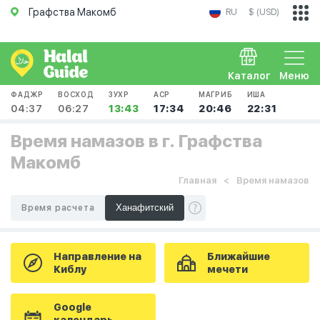
Графства Макомб
RU
$ (USD)
Каталог
Меню
ФАДЖР
ВОСХОД
ЗУХР
АСР
МАГРИБ
ИША
04:37
06:27
13:43
17:34
20:46
22:31
Время намазов в г. Графства
Макомб
Главная
Время намазов
Время расчета
Направление на
Ближайшие
Киблу
мечети
Google