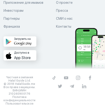
Приложение для имамов
О проекте
Инвесторам
Пресса
Партнеры
СМИ о нас
Франшиза
Контакты
Загрузить на
Доступно в
App Store
Частная компания
Halal Guide Ltd.
© 2018 HalalGuide.me
Все права защищены.
БИН/ИИН
210240900176
Политика
конфиденциальности
Пользовательское