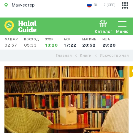
Манчестер
RU
£ (GBP)
Каталог
Меню
ФАДЖР
ВОСХОД
ЗУХР
АСР
МАГРИБ
ИША
02:57
05:33
13:20
17:22
20:52
23:20
Главная
Книги
Искусство чая