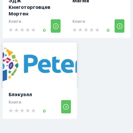
ЭДЖ
Магма
Книготорговцев
Мортен
Книги
Книги
0
0
Блэкуэлл
Книги
0