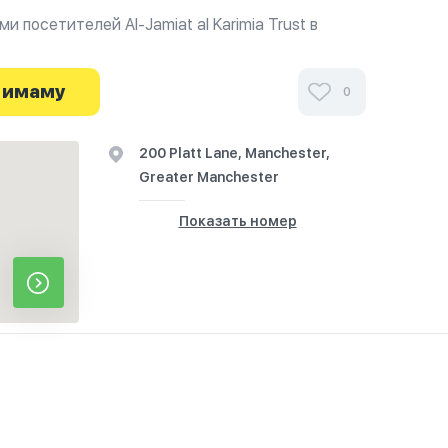
 посетителей Al-Jamiat al Karimia Trust в
фиях и узнайте о часах работы. Ваше духовное
я здесь.
 имаму
0
200 Platt Lane, Manchester,
Greater Manchester
Показать номер