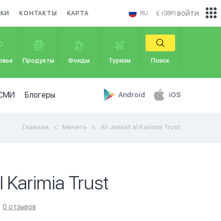
войти
ИКИ
КОНТАКТЫ
КАРТА
RU
£ (GBP)
овье
Продукты
Фонды
Туризм
Поиск
СМИ
Блогеры
Android
iOS
Главная
Мечеть
Al-Jamiat al Karimia Trust
l Karimia Trust
0 отзывов