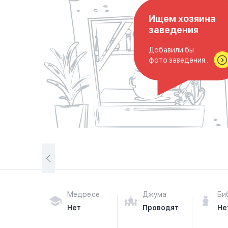
Ищем хозяина
заведения
Добавили бы
фото заведения..
Медресе
Джума
Би
Нет
Проводят
Не