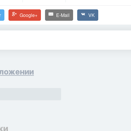
r
Google+
E-Mail
VK
ложении
ки