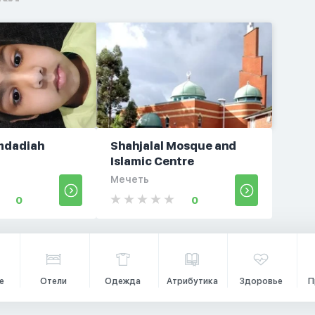
mdadiah
Shahjalal Mosque and
Islamic Centre
Мечеть
0
0
е
Отели
Одежда
Атрибутика
Здоровье
П