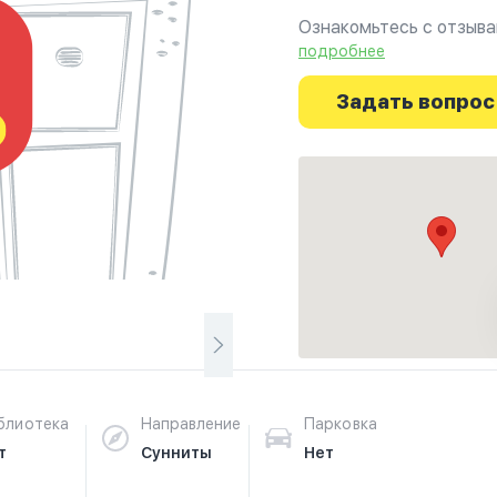
Ознакомьтесь с отзывами
г.Манчестер на фотогра
подробнее
путешествие начинаетс
Задать вопрос
блиотека
Направление
Парковка
т
Сунниты
Нет