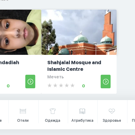
mdadiah
Shahjalal Mosque and
Islamic Centre
Мечеть
0
0
е
Отели
Одежда
Атрибутика
Здоровье
П