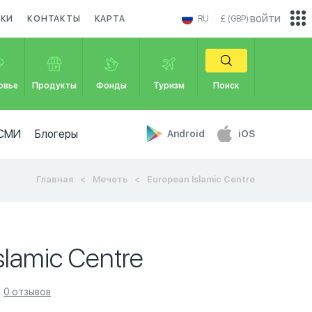
войти
ИКИ
КОНТАКТЫ
КАРТА
RU
£ (GBP)
овье
Продукты
Фонды
Туризм
Поиск
СМИ
Блогеры
Android
iOS
Главная
Мечеть
European Islamic Centre
slamic Centre
0 отзывов