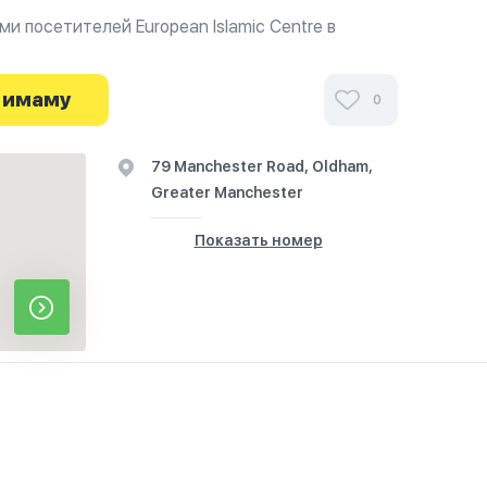
и посетителей European Islamic Centre в
фиях и узнайте о часах работы. Ваше духовное
я здесь.
 имаму
0
79 Manchester Road, Oldham,
Greater Manchester
Показать номер