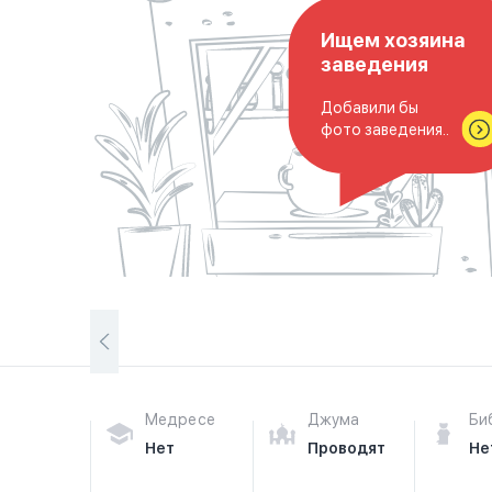
Ищем хозяина
заведения
Добавили бы
фото заведения..
Медресе
Джума
Би
Нет
Проводят
Не