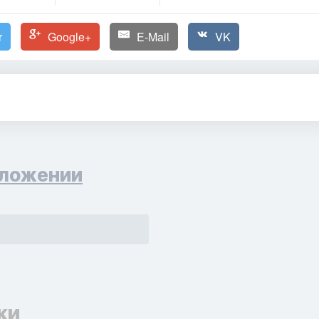
r
Google+
E-Mail
VK
ложении
ки