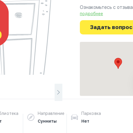
Ознакомьтесь с отзывам
г.Манчестер на фотогра
подробнее
путешествие начинаетс
Задать вопрос
блиотека
Направление
Парковка
т
Сунниты
Нет