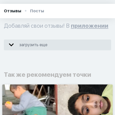
Отзывы
Посты
Добавляй свои отзывы! В
приложении
загрузить еще
Так же рекомендуем точки