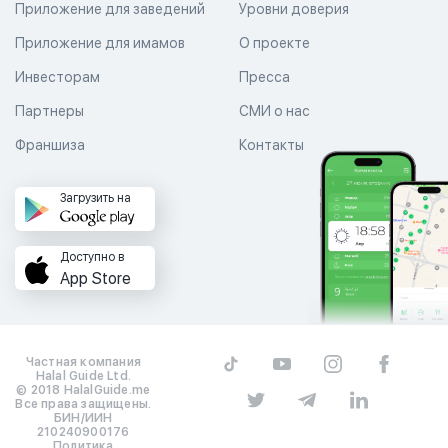
Приложение для заведений
Уровни доверия
Приложение для имамов
О проекте
Инвесторам
Пресса
Партнеры
СМИ о нас
Франшиза
Контакты
Загрузить на
Доступно в
App Store
Частная компания
Halal Guide Ltd.
© 2018 HalalGuide.me
Все права защищены.
БИН/ИИН
210240900176
Политика