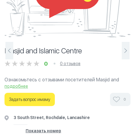
Masjid and Islamic Centre
0
0 отзывов
Ознакомьтесь с отзывами посетителей Masjid and
Islamic Centre в г.Манчестер на фотографиях и узнайте
подробнее
о часах работы. Ваше духовное путешествие
начинается здесь.
Задать вопрос имаму
0
3 South Street, Rochdale, Lancashire
Показать номер