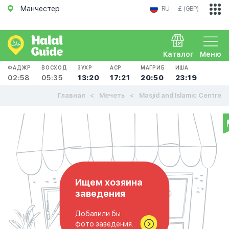
Манчестер
RU
£ (GBP)
Каталог
Меню
ФАДЖР
ВОСХОД
ЗУХР
АСР
МАГРИБ
ИША
02:58
05:35
13:20
17:21
20:50
23:19
Главная
Мечеть
Masjid and Islamic Centre
Ищем хозяина
заведения
Добавили бы
фото заведения..