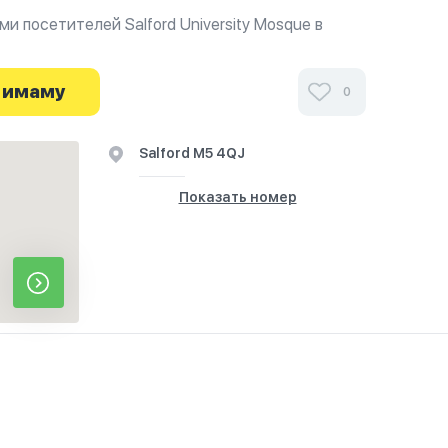
и посетителей Salford University Mosque в
фиях и узнайте о часах работы. Ваше духовное
я здесь.
 имаму
0
Salford M5 4QJ
Показать номер