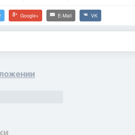
r
Google+
E-Mail
VK
ложении
ки