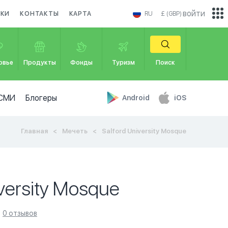
войти
ИКИ
КОНТАКТЫ
КАРТА
RU
£ (GBP)
овье
Продукты
Фонды
Туризм
Поиск
СМИ
Блогеры
Android
iOS
Главная
Мечеть
Salford University Mosque
iversity Mosque
0 отзывов