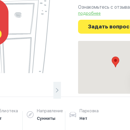
Ознакомьтесь с отзывам
г.Манчестер на фотогра
подробнее
путешествие начинаетс
Задать вопрос
блиотека
Направление
Парковка
т
Сунниты
Нет