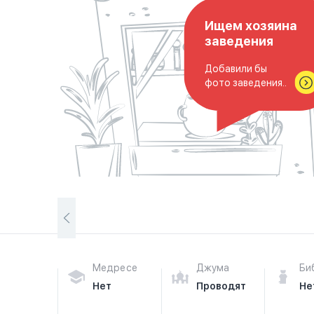
Ищем хозяина
заведения
Добавили бы
фото заведения..
Медресе
Джума
Би
Нет
Проводят
Не