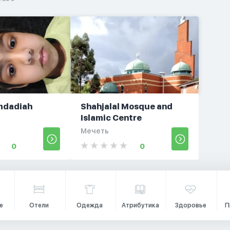
mdadiah
Shahjalal Mosque and
Islamic Centre
Мечеть
0
0
е
Отели
Одежда
Атрибутика
Здоровье
П