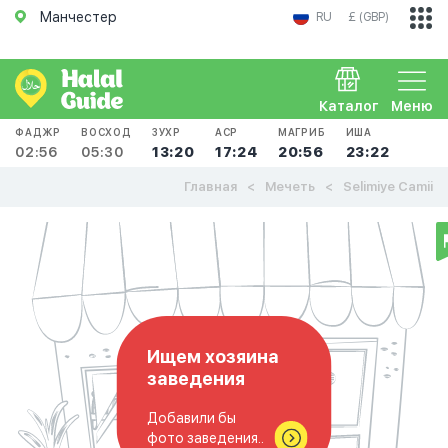
Манчестер
RU
£ (GBP)
Каталог
Меню
ФАДЖР
ВОСХОД
ЗУХР
АСР
МАГРИБ
ИША
02:56
05:30
13:20
17:24
20:56
23:22
Главная
Мечеть
Selimiye Camii
Ищем хозяина
заведения
Добавили бы
фото заведения..