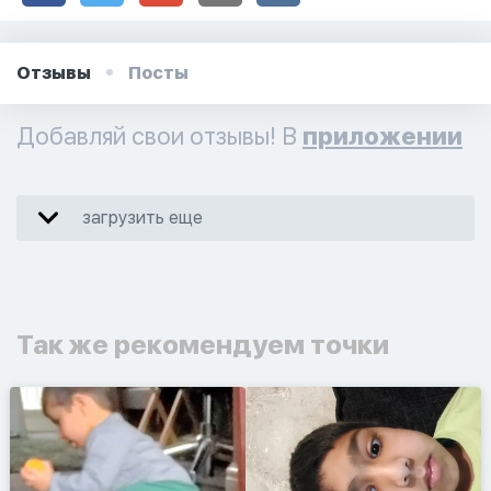
Отзывы
Посты
Добавляй свои отзывы! В
приложении
загрузить еще
Так же рекомендуем точки