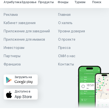
Атрибутика
Здоровье
Продукты
Фонды
Туризм
Поиск
Реклама
Главная
Кабинет заведения
О халяль
Приложение для заведений
Уровни доверия
Приложение для имамов
О проекте
Инвесторам
Пресса
Партнеры
СМИ о нас
Франшиза
Контакты
Загрузить на
Доступно в
App Store