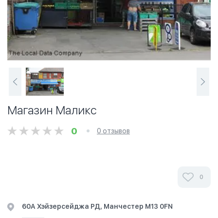
Магазин Маликс
0
0 отзывов
0
60А Хэйзерсейджа РД, Манчестер М13 0FN