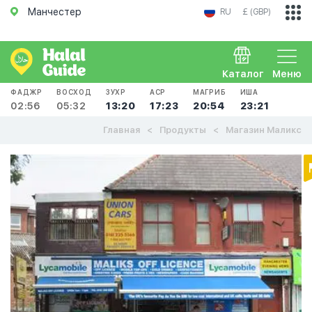
Манчестер
RU
£ (GBP)
Каталог
Меню
ФАДЖР
ВОСХОД
ЗУХР
АСР
МАГРИБ
ИША
02:56
05:32
13:20
17:23
20:54
23:21
Главная
Продукты
Магазин Маликс